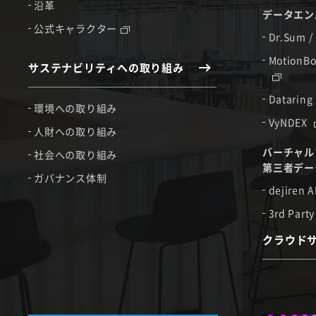
沿革
データエン
公式キャラクター
Dr.Sum /
MotionBo
サステナビリティへの取り組み
Dataring
環境への取り組み
VyNDEX
人財への取り組み
バーチャル
社会への取り組み
第三者デー
ガバナンス体制
dejiren A
3rd Party
クラウド