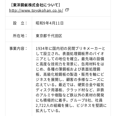
［東洋鋼鈑株式会社について］
http://www.toyokohan.co.jp/
設 立：
昭和9年4月11日
所在地：
東京都千代田区
事業内容：
1934年に国内初の民間ブリキメーカーと
して設立され、表面処理鋼板界のパイオ
ニアとしての地位を確立。最先端の設備
と高度な技術力を背景に、缶用材料をは
じめ、各種の薄鋼板および表面処理鋼
板、高級化粧鋼板の製造・販売を軸にビ
ジネスを展開し、顧客の多様なニーズに
応えている。最近では、硬質合金や磁気
ディスク用基板、クラッド材など、非鉄
のアルミや樹脂など鉄以外の素材の開発
にも積極的に着手。グループ8社、社員
2,722人の組織を擁し、ビジネスを堅調に
拡大している。