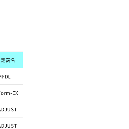
定義名
MFDL
Form-EX
ADJUST
ADJUST