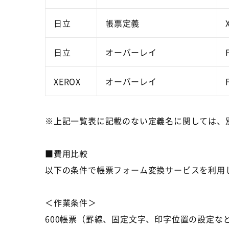
日立
帳票定義
日立
オーバーレイ
XEROX
オーバーレイ
※上記一覧表に記載のない定義名に関しては、
■費用比較
以下の条件で帳票フォーム変換サービスを利用
＜作業条件＞
600帳票（罫線、固定文字、印字位置の設定な