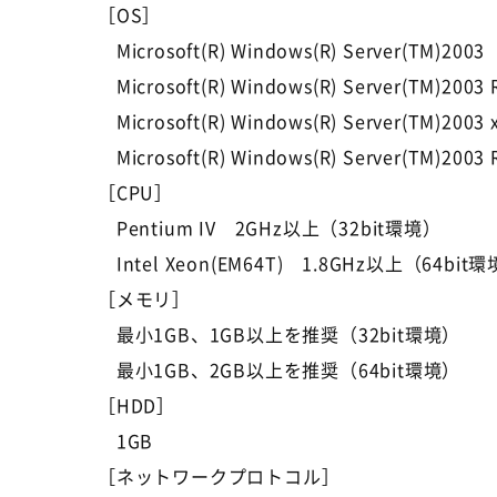
［OS］
Microsoft(R) Windows(R) Server(TM)2003
Microsoft(R) Windows(R) Server(TM)2003 
Microsoft(R) Windows(R) Server(TM)2003 
Microsoft(R) Windows(R) Server(TM)2003 
［CPU］
Pentium IV 2GHz以上（32bit環境）
Intel Xeon(EM64T) 1.8GHz以上（64bit
［メモリ］
最小1GB、1GB以上を推奨（32bit環境）
最小1GB、2GB以上を推奨（64bit環境）
［HDD］
1GB
［ネットワークプロトコル］