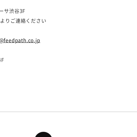
ゥーサ渋谷3F
ームよりご連絡ください
s@feedpath.co.jp
4F