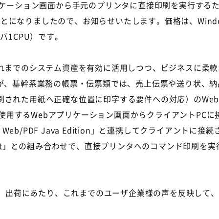
ケーション画面から手元のプリンタに直接印刷を実行するため
荷することになりましたので、お知らせいたします。価格は、Window
ーバ1CPU）です。
れまでのシステム資産を有効に活用しつつ、ビジネスに柔軟
が、基幹系業務の帳票・伝票類では、売上伝票や送り状、納
刷された用紙へ正確な位置に印字する要件への対応）のWe
イアントで使用するWebアプリケーション画面からクライアント
 Web/PDF Java Edition」と連携してクライアン
a Print」との組み合わせで、直接プリンタへのコマンド印
 Ver6.5a」出荷にあたり、これまでのユーザ企業様の声を反映