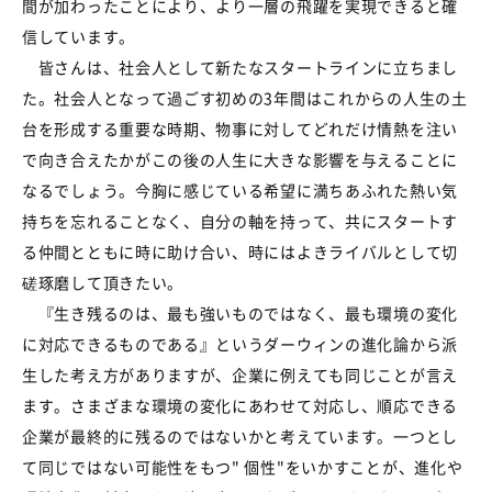
間が加わったことにより、より一層の飛躍を実現できると確
信しています。
皆さんは、社会人として新たなスタートラインに立ちまし
た。社会人となって過ごす初めの3年間はこれからの人生の土
台を形成する重要な時期、物事に対してどれだけ情熱を注い
で向き合えたかがこの後の人生に大きな影響を与えることに
なるでしょう。今胸に感じている希望に満ちあふれた熱い気
持ちを忘れることなく、自分の軸を持って、共にスタートす
る仲間とともに時に助け合い、時にはよきライバルとして切
磋琢磨して頂きたい。
『生き残るのは、最も強いものではなく、最も環境の変化
に対応できるものである』というダーウィンの進化論から派
生した考え方がありますが、企業に例えても同じことが言え
ます。さまざまな環境の変化にあわせて対応し、順応できる
企業が最終的に残るのではないかと考えています。一つとし
て同じではない可能性をもつ" 個性"をいかすことが、進化や