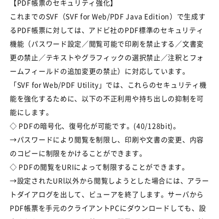
【PDF帳票のセキュリティ強化】
これまでのSVF（SVF for Web/PDF Java Edition）で生成す
るPDF帳票に対しては、アドビ社のPDF標準のセキュリティ
機能（パスワード設定／閲覧可能で印刷を禁止する／文書変
更の禁止／テキストやグラフィックの選択禁止／注釈とフォ
ームフィールドの追加変更の禁止）に対応しています。
「SVF for Web/PDF Utility」では、これらのセキュリティ機
能を強化するために、以下の不正利用や持ち出しの抑制を可
能にします。
◇ PDFの暗号化、復号化が可能です。(40/128bit)。
→パスワードにより閲覧を制限し、印刷や文書の変更、内容
のコピーに制限をかけることができます。
◇ PDFの閲覧をURIによって制限することができます。
→設定されたURl以外から閲覧しようとした場合には、アラー
トダイアログを出して、ビューアを終了します。サーバから
PDF帳票を手元のクライアントPCにダウンロードしても、設