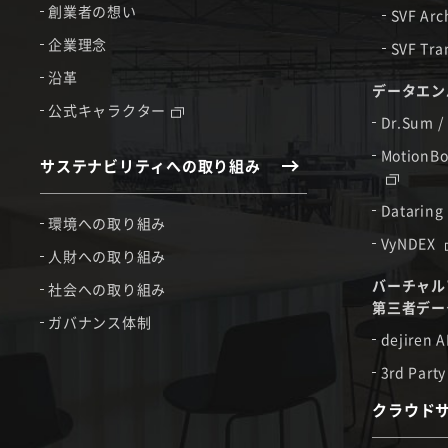
創業者の想い
SVF Arc
企業理念
SVF Tra
沿革
データエン
公式キャラクター
Dr.Sum /
MotionBo
サステナビリティへの取り組み
Dataring
環境への取り組み
VyNDEX
人財への取り組み
バーチャル
社会への取り組み
第三者デー
ガバナンス体制
dejiren A
3rd Party
クラウド