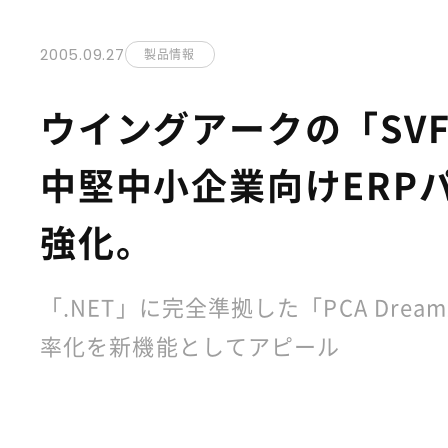
2005.09.27
製品情報
ウイングアークの「SVF
中堅中小企業向けERP
強化。
「.NET」に完全準拠した「PCA Dr
率化を新機能としてアピール