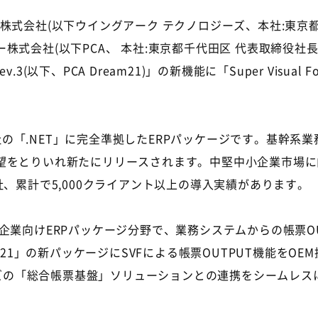
ジーズ株式会社(以下ウイングアーク テクノロジーズ、本社:東
式会社(以下PCA、 本社:東京都千代田区 代表取締役社長
v.3(以下、PCA Dream21)」の新機能に「Super Visua
式会社の「.NET」に完全準拠したERPパッケージです。基幹
望をとりいれ新たにリリースされます。中堅中小企業市場に
、累計で5,000クライアント以上の導入実績があります。
企業向けERPパッケージ分野で、業務システムからの帳票O
m21」の新パッケージにSVFによる帳票OUTPUT機能をOE
ジーズの「総合帳票基盤」ソリューションとの連携をシームレ