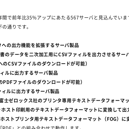
間で前年比35%アップにあたる567サーバと見込んでいま
下の通りです。
プリンタへの出力機能を拡張するサーバ製品
た帳票文書のデータを二次加工用にCSVファィルを出力させるサー
へのCSVファイルのダウンロードが可能）
DFファィルに出力するサーバ製品
のPDFファイルのダウンロードが可能）
IFFファィルに出力するサーバ製品
Eの帳票文書を富士ゼロックス社のプリンタ専用テキストデータフォ
DEの帳票文書をホスト印刷用のテキストデータフォーマットに変換し
を日立製のホストプリンタ用テキストデータフォーマット（FOG
「RDE」との組み合わせで動作します。