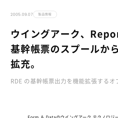
2005.09.07
製品情報
ウイングアーク、Report 
基幹帳票のスプールか
拡充。
RDE の基幹帳票出力を機能拡張する
Form ＆ Dataのウイングアーク テクノ