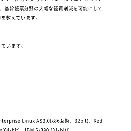
、基幹帳票分野の大幅な経費削減を可能にして
績を数えています。
意しています。
rprise Linux AS3.0(x86互換、32bit)、Red
s(64-bit)、IBM S/390 (31-bit))