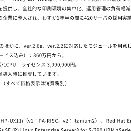
を提供し、全社的な印刷環境の集中化、運用管理の負荷軽減
企業に導入され、わずか1年半の間に420サーバの採用実
0aのほかに、ver.2.6a、ver.2.2に対応したモジュールを用
ービス込み）：360万円から。
サーバ/1CPU ライセンス 3,000,000円。
※製品導入時に推奨しています。
000円（すべて価格表示は消費税別）
P-UX11i（v1：PA-RISC、v2：Itanium2）、 Red Hat Ente
SE (R) Linux Enterprise Server8 for S/390 (IBM zSerie