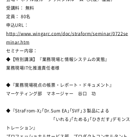
受講料： 無料
定員： 80名
申込URL：
http://www.wingarc.com/doc/straform/seminar/0722se
minar.htm
セミナー内容：
◆【特別講演】『業務現場と情報システムの実態』
業務現場IT化推進責任者様
◆『業務現場視点の帳票・レポート・ドキュメント』
マーケティング部 マネージャー 谷口 功
◆『StraFrom-X｣｢Dr.Sum EA｣｢SVF｣３製品による
「いれる｣｢ためる｣｢ひきだす｣デモンス
トレーション』
プロフェッショナルサービス部 プロダクトコンサルタント