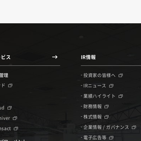
ービス
IR情報
管理
投資家の皆様へ
ンド
IRニュース
業績ハイライト
財務情報
oud
株式情報
hiver
企業情報 / ガバナンス
nsact
電子広告等