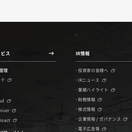
ービス
IR情報
管理
投資家の皆様へ
ンド
IRニュース
業績ハイライト
財務情報
oud
株式情報
hiver
企業情報 / ガバナンス
nsact
電子広告等